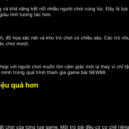
à khả năng kết nối nhiều người chơi cùng lúc. Đây là lựa
giàu tính tương tác hơn.
nh, đồ họa sắc nét và kho trò chơi có chiều sâu. Các trò n
ác chơi mượt.
hợp với người chơi muốn tìm cảm giác mới lạ thay vì chỉ t
 mình trong quá trình tham gia game bài NEW88.
iệu quả hơn
luật chơi của từng tựa game. Mỗi trò bài đều có cơ chế riên