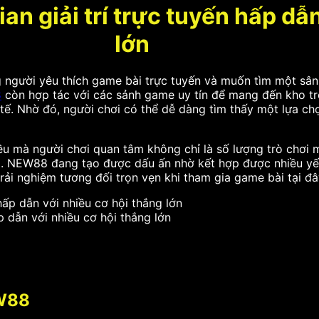
 giải trí trực tuyến hấp dẫn
lớn
 người yêu thích game bài trực tuyến và muốn tìm một sân
8
còn hợp tác với các sảnh game uy tín để mang đến kho tr
 Nhờ đó, người chơi có thể dễ dàng tìm thấy một lựa chọn 
iều mà người chơi quan tâm không chỉ là số lượng trò chơi
ng. NEW88 đang tạo được dấu ấn nhờ kết hợp được nhiều yế
rải nghiệm tương đối trọn vẹn khi tham gia game bài tại đâ
 dẫn với nhiều cơ hội thắng lớn
EW88