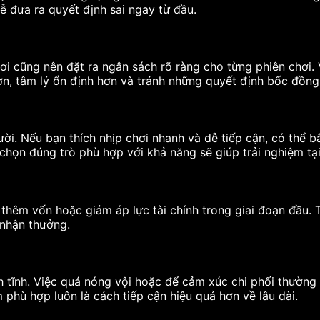
 đưa ra quyết định sai ngay từ đầu.
hơi cũng nên đặt ra ngân sách rõ ràng cho từng phiên chơi. 
ơn, tâm lý ổn định hơn và tránh những quyết định bốc đồng
i. Nếu bạn thích nhịp chơi nhanh và dễ tiếp cận, có thể bắ
 chọn đúng trò phù hợp với khả năng sẽ giúp trải nghiệm t
thêm vốn hoặc giảm áp lực tài chính trong giai đoạn đầu. 
 nhận thưởng.
tĩnh. Việc quá nóng vội hoặc để cảm xúc chi phối thường 
 phù hợp luôn là cách tiếp cận hiệu quả hơn về lâu dài.