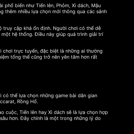
i phổ biến như Tiến lên, Phỏm, Xì dách, Mậu
ộng thêm nhiều lựa chọn mới thông qua các sảnh
 truy cập khá ổn định. Người chơi có thể dễ
một hệ thống. Điều này giúp quá trình giải trí
chơi trực tuyến, đặc biệt là những ai thường
ghiệm tổng thể cũng trở nên yên tâm hơn rất
 có thể lựa chọn những game bài dân gian
ccarat, Rồng Hổ.
 cuộc, Tiến lên hay Xì dách sẽ là lựa chọn hợp
sâu hơn. Đây chính là một trong những lý do