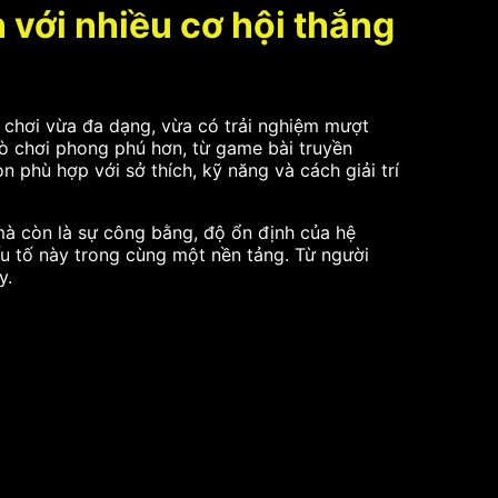
 với nhiều cơ hội thắng
 chơi vừa đa dạng, vừa có trải nghiệm mượt
ò chơi phong phú hơn, từ game bài truyền
phù hợp với sở thích, kỹ năng và cách giải trí
 mà còn là sự công bằng, độ ổn định của hệ
u tố này trong cùng một nền tảng. Từ người
y.