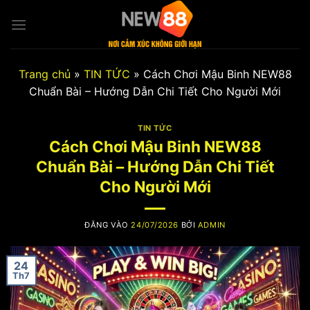
Bỏ
qua
nội
dung
Trang chủ
»
TIN TỨC
»
Cách Chơi Mậu Binh NEW88
Chuẩn Bài – Hướng Dẫn Chi Tiết Cho Người Mới
TIN TỨC
Cách Chơi Mậu Binh NEW88
Chuẩn Bài – Hướng Dẫn Chi Tiết
Cho Người Mới
ĐĂNG VÀO
24/07/2026
BỞI
ADMIN
24
Th7