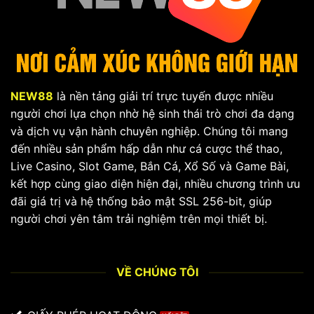
cách
xử
lý
NEW88
là nền tảng giải trí trực tuyến được nhiều
người chơi lựa chọn nhờ hệ sinh thái trò chơi đa dạng
và dịch vụ vận hành chuyên nghiệp. Chúng tôi mang
đến nhiều sản phẩm hấp dẫn như cá cược thể thao,
Live Casino, Slot Game, Bắn Cá, Xổ Số và Game Bài,
kết hợp cùng giao diện hiện đại, nhiều chương trình ưu
đãi giá trị và hệ thống bảo mật SSL 256-bit, giúp
người chơi yên tâm trải nghiệm trên mọi thiết bị.
VỀ CHÚNG TÔI