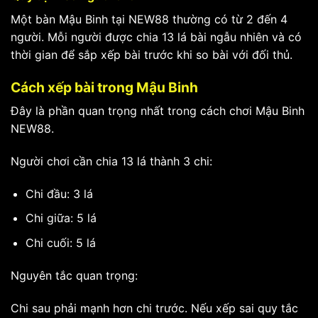
Một bàn Mậu Binh tại NEW88 thường có từ 2 đến 4
người. Mỗi người được chia 13 lá bài ngẫu nhiên và có
thời gian để sắp xếp bài trước khi so bài với đối thủ.
Cách xếp bài trong Mậu Binh
Đây là phần quan trọng nhất trong cách chơi Mậu Binh
NEW88.
Người chơi cần chia 13 lá thành 3 chi:
Chi đầu: 3 lá
Chi giữa: 5 lá
Chi cuối: 5 lá
Nguyên tắc quan trọng:
Chi sau phải mạnh hơn chi trước. Nếu xếp sai quy tắc