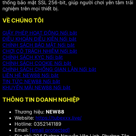
thống bảo mật SSL 256-bit, giúp người chơi yên tâm trải
nhân
tin
toàn
mới
nghiệm trên mọi thiết bị.
và
tài
cách
khoản
VỀ CHÚNG TÔI
xử
lý
GIẤY PHÉP HOẠT ĐỘNG
ĐIỀU KHOẢN ĐIỀU KIỆN
CHÍNH SÁCH BẢO MẬT
CHƠI CÓ TRÁCH NHIỆM
CHÍNH SÁCH KYC
CHÍNH SÁCH COOKIE
CHÍNH SÁCH CHỐNG GIAN LẬN
LIÊN HỆ NEW88
TIN TỨC NEW88
KHUYẾN MÃI NEW88
THÔNG TIN DOANH NGHIỆP
Thương hiệu:
NEW88
Website:
https://tubexxx.live/
Hotline:
0352141189
Email:
[email protected]