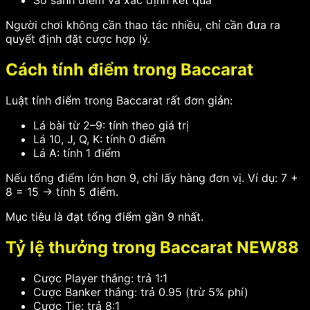
So sánh điểm và xác định kết quả
Người chơi không cần thao tác nhiều, chỉ cần đưa ra
quyết định đặt cược hợp lý.
Cách tính điểm trong Baccarat
Luật tính điểm trong Baccarat rất đơn giản:
Lá bài từ 2–9: tính theo giá trị
Lá 10, J, Q, K: tính 0 điểm
Lá A: tính 1 điểm
Nếu tổng điểm lớn hơn 9, chỉ lấy hàng đơn vị. Ví dụ: 7 +
8 = 15 → tính 5 điểm.
Mục tiêu là đạt tổng điểm gần 9 nhất.
Tỷ lệ thưởng trong Baccarat NEW88
Cược Player thắng: trả 1:1
Cược Banker thắng: trả 0.95 (trừ 5% phí)
Cược Tie: trả 8:1