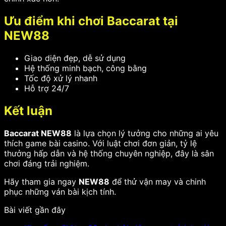
Ưu điểm khi chơi Baccarat tại
NEW88
Giao diện đẹp, dễ sử dụng
Hệ thống minh bạch, công bằng
Tốc độ xử lý nhanh
Hỗ trợ 24/7
Kết luận
Baccarat NEW88
là lựa chọn lý tưởng cho những ai yêu
thích game bài casino. Với luật chơi đơn giản, tỷ lệ
thưởng hấp dẫn và hệ thống chuyên nghiệp, đây là sân
chơi đáng trải nghiệm.
Hãy tham gia ngay
NEW88
để thử vận may và chinh
phục những ván bài kịch tính.
Bài viết gần đây