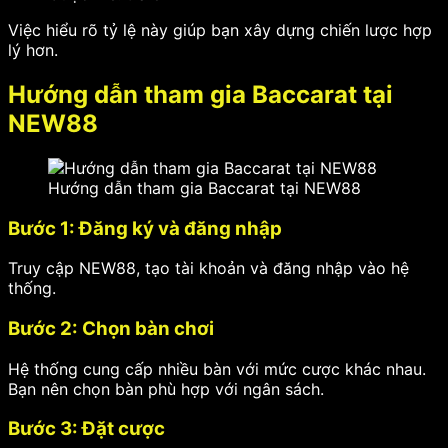
Việc hiểu rõ tỷ lệ này giúp bạn xây dựng chiến lược hợp
lý hơn.
Hướng dẫn tham gia Baccarat tại
NEW88
Hướng dẫn tham gia Baccarat tại NEW88
Bước 1: Đăng ký và đăng nhập
Truy cập NEW88, tạo tài khoản và đăng nhập vào hệ
thống.
Bước 2: Chọn bàn chơi
Hệ thống cung cấp nhiều bàn với mức cược khác nhau.
Bạn nên chọn bàn phù hợp với ngân sách.
Bước 3: Đặt cược