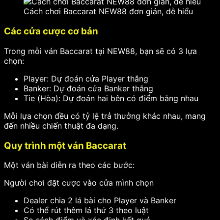
Cách chơi Baccarat NEW88 đơn giản, dễ hiểu
Các cửa cược cơ bản
Trong mỗi ván Baccarat tại NEW88, bạn sẽ có 3 lựa
chọn:
Player: Dự đoán cửa Player thắng
Banker: Dự đoán cửa Banker thắng
Tie (Hòa): Dự đoán hai bên có điểm bằng nhau
Mỗi lựa chọn đều có tỷ lệ trả thưởng khác nhau, mang
đến nhiều chiến thuật đa dạng.
Quy trình một ván Baccarat
Một ván bài diễn ra theo các bước:
Người chơi đặt cược vào cửa mình chọn
Dealer chia 2 lá bài cho Player và Banker
Có thể rút thêm lá thứ 3 theo luật