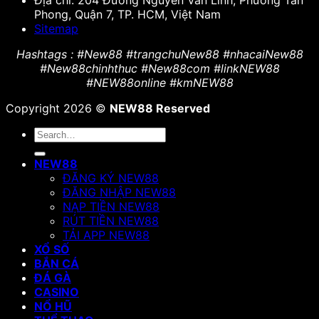
Địa chỉ: 204 Đường Nguyễn Văn Linh, Phường Tân
Phong, Quận 7, TP. HCM, Việt Nam
Sitemap
Hashtags : #New88 #trangchuNew88 #nhacaiNew88
#New88chinhthuc #New88com #linkNEW88
#NEW88online #kmNEW88
Copyright 2026 ©
NEW88 Reserved
NEW88
ĐĂNG KÝ NEW88
ĐĂNG NHẬP NEW88
NẠP TIỀN NEW88
RÚT TIỀN NEW88
TẢI APP NEW88
XỔ SỐ
BẮN CÁ
ĐÁ GÀ
CASINO
NỔ HŨ